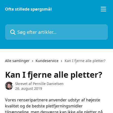
Spring videre til hovedindholdet
Ofte stillede spørgsmål
Søg efter artikler...
Alle samlinger
Kundeservice
Kan I fjerne alle pletter?
Kan I fjerne alle pletter?
Skrevet af
Pernille Danielsen
26. august 2019
Vores renseripartnere anvender udstyr af højeste 
kvalitet og de bedste pletfjerningsmidler 
tilgængelige, men desværre kan ikke alle pletter gå 